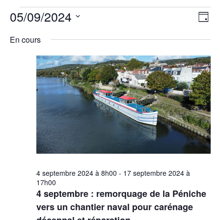
Évènements
Nav
Nav
05/09/2024
Jour
de
for
par
vu
Sélectionnez
cons
5
En cours
Év
septembre
une
2024
date.
4 septembre 2024 à 8h00
-
17 septembre 2024 à
17h00
4 septembre : remorquage de la Péniche
vers un chantier naval pour carénage
décennal et réparation .…