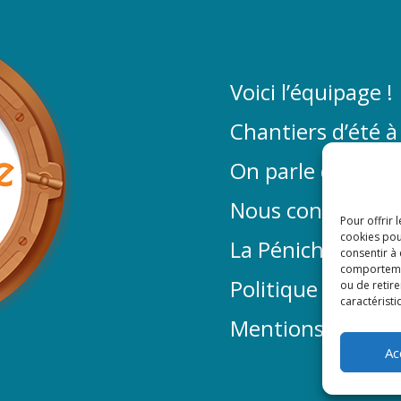
Voici l’équipage !
Chantiers d’été à
On parle de La P
Nous contacter
Pour offrir 
cookies pou
La Péniche sur f
consentir à
comportement
Politique de conf
ou de retire
caractéristi
Mentions légales
Ac