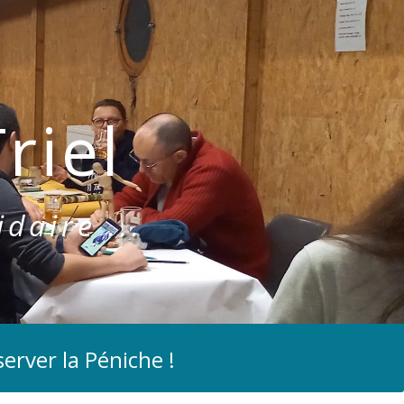
riel
idaire ...
erver la Péniche !