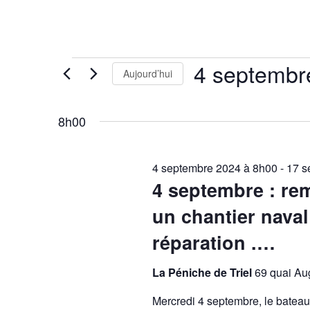
Évènements
4 septembr
Aujourd’hui
for
Sélectionnez
4
8h00
septembre
une
2024
date.
4 septembre 2024 à 8h00
-
17 s
4 septembre : re
un chantier nava
réparation .…
La Péniche de Triel
69 quai Aug
Mercredi 4 septembre, le batea