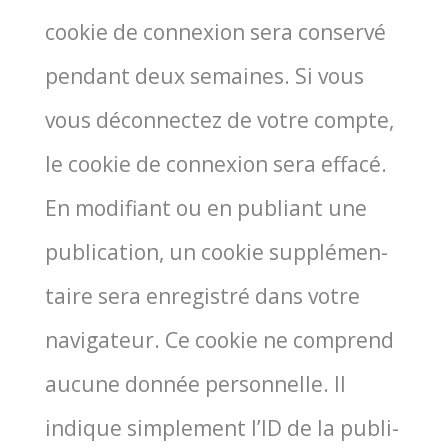
cookie de connexion sera conser­vé
pen­dant deux semaines. Si vous
vous décon­nec­tez de votre compte,
le cookie de connexion sera effa­cé.
En modi­fiant ou en publiant une
publi­ca­tion, un cookie sup­plé­men­
taire sera enre­gis­tré dans votre
navi­ga­teur. Ce cookie ne com­prend
aucune don­née per­son­nelle. Il
indique sim­ple­ment l’ID de la publi­