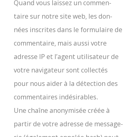
Quand vous lais­sez un com­men­
taire sur notre site web, les don­
nées ins­crites dans le for­mu­laire de
com­men­taire, mais aus­si votre
adresse IP et l’agent uti­li­sa­teur de
votre navi­ga­teur sont col­lec­tés
pour nous aider à la détec­tion des
com­men­taires indé­si­rables.
Une chaîne ano­ny­mi­sée créée à
par­tir de votre adresse de mes­sa­ge­