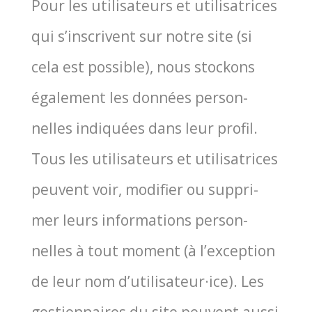
Pour les uti­li­sa­teurs et uti­li­sa­trices
qui s’inscrivent sur notre site (si
cela est pos­sible), nous sto­ckons
éga­le­ment les don­nées per­son­
nelles indi­quées dans leur pro­fil.
Tous les uti­li­sa­teurs et uti­li­sa­trices
peuvent voir, modi­fier ou sup­pri­
mer leurs infor­ma­tions per­son­
nelles à tout moment (à l’exception
de leur nom d’utilisateur·ice). Les
ges­tion­naires du site peuvent aus­si