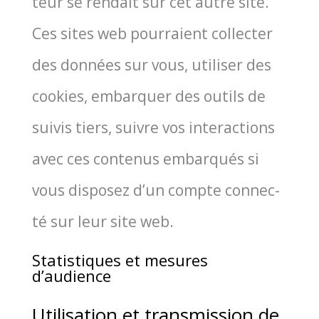
teur se ren­dait sur cet autre site.
Ces sites web pour­raient col­lec­ter
des don­nées sur vous, uti­li­ser des
cookies, embar­quer des outils de
sui­vis tiers, suivre vos inter­ac­tions
avec ces conte­nus embar­qués si
vous dis­po­sez d’un compte connec­
té sur leur site web.
Statistiques et mesures
d’audience
Utilisation et transmission de