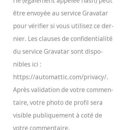
rie (éga­le­ment appe­lée hash) peut
être envoyée au ser­vice Gra­va­tar
pour véri­fier si vous uti­li­sez ce der­
nier. Les clauses de confi­den­tia­li­té
du ser­vice Gra­va­tar sont dis­po­
nibles ici :
https://automattic.com/privacy/.
Après vali­da­tion de votre com­men­
taire, votre pho­to de pro­fil sera
visible publi­que­ment à coté de
votre commentaire.