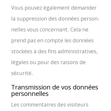
Vous pou­vez éga­le­ment deman­der
la sup­pres­sion des don­nées per­son­
nelles vous concer­nant. Cela ne
prend pas en compte les don­nées
sto­ckées à des fins admi­nis­tra­tives,
légales ou pour des rai­sons de
sécurité.
Transmission de vos données
personnelles
Les com­men­taires des visi­teurs