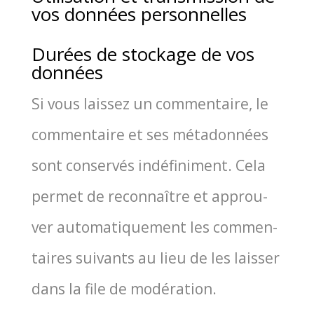
vos données personnelles
Durées de stockage de vos
données
Si vous lais­sez un com­men­taire, le
com­men­taire et ses méta­don­nées
sont conser­vés indé­fi­ni­ment. Cela
per­met de recon­naître et approu­
ver auto­ma­ti­que­ment les com­men­
taires sui­vants au lieu de les lais­ser
dans la file de modé­ra­tion.