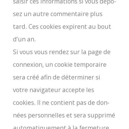
sai­sir ces infor­ma­tions si vous dépo­
sez un autre com­men­taire plus
tard. Ces cookies expirent au bout
d’un an.
Si vous vous ren­dez sur la page de
connexion, un cookie tem­po­raire
sera créé afin de déter­mi­ner si
votre navi­ga­teur accepte les
cookies. Il ne contient pas de don­
nées per­son­nelles et sera sup­pri­mé
auto­ma­ti­que­ment à la fer­me­ture