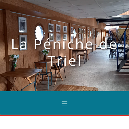
La Péniche de
Triel