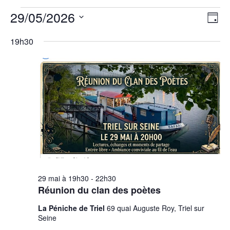
Évènements
Nav
Nav
29/05/2026
Jour
de
for
par
vu
Sélectionnez
cons
29
19h30
Év
mai
une
2026
date.
29 mai à 19h30
-
22h30
Réunion du clan des poètes
La Péniche de Triel
69 quai Auguste Roy, Triel sur
Seine