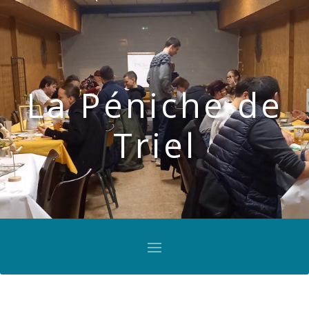
La Péniche de
Triel