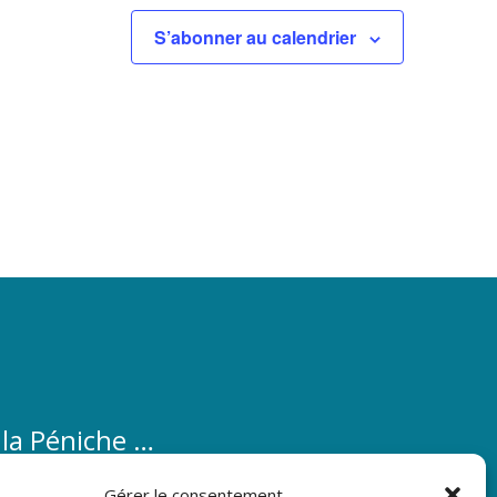
S’abonner au calendrier
 la Péniche …
éniche …
Gérer le consentement