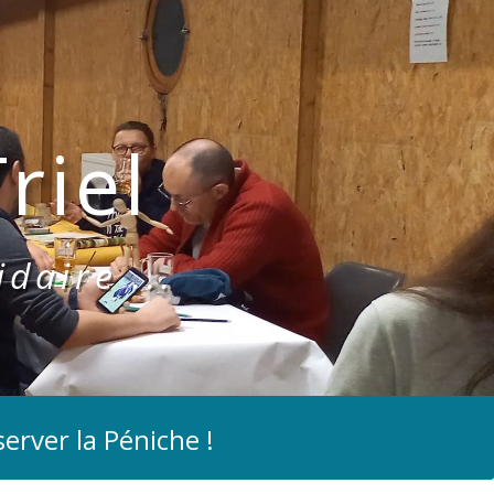
riel
idaire ...
erver la Péniche !