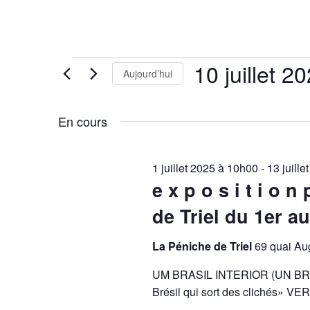
Évènements
10 juillet 2
Aujourd’hui
for
Sélectionnez
10
En cours
juillet
une
2025
date.
1 juillet 2025 à 10h00
-
13 juill
e x p o s i t i o
de Triel du 1er au 
La Péniche de Triel
69 quai Aug
UM BRASIL INTERIOR (UN BRÉSI
Brésil qui sort des clichés