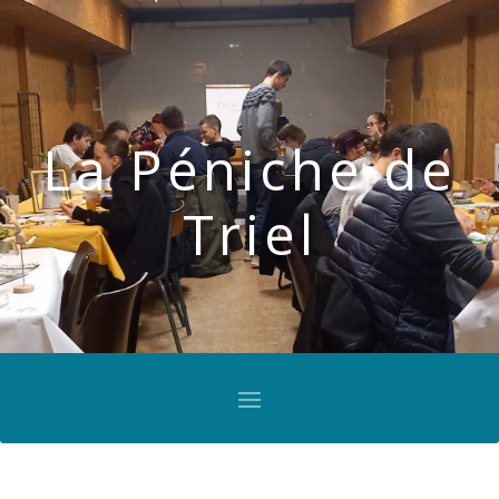
La Péniche de
Triel