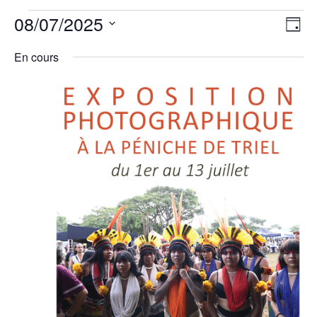
Évènements
Nav
Nav
08/07/2025
Jour
de
for
par
vu
Sélectionnez
cons
8
En cours
Év
juillet
une
2025
date.