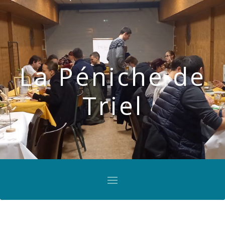
La Péniche de
Triel