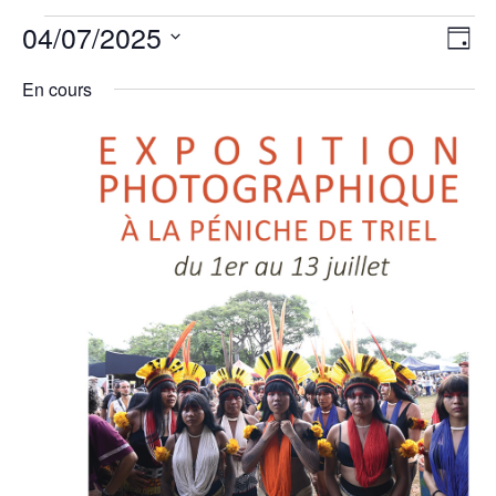
Évènements
Nav
Nav
04/07/2025
Jour
de
for
par
vu
Sélectionnez
cons
4
En cours
Év
juillet
une
2025
date.