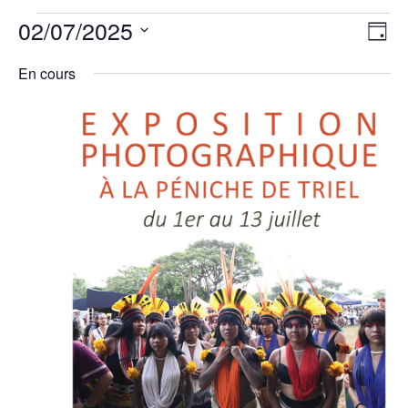
Évènements
Nav
Nav
02/07/2025
Jour
de
for
par
vu
Sélectionnez
cons
2
En cours
Év
juillet
une
2025
date.