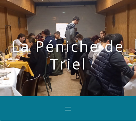
La Péniche de
Triel