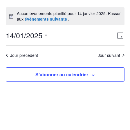
Évènements
Aucun évènements planifié pour 14 janvier 2025. Passer
for
Notice
aux
évènements suivants
.
14
janvier
Nav
Nav
14/01/2025
Jour
de
par
2025
vu
Sélectionnez
cons
Év
Jour précédent
Jour suivant
une
date.
S’abonner au calendrier