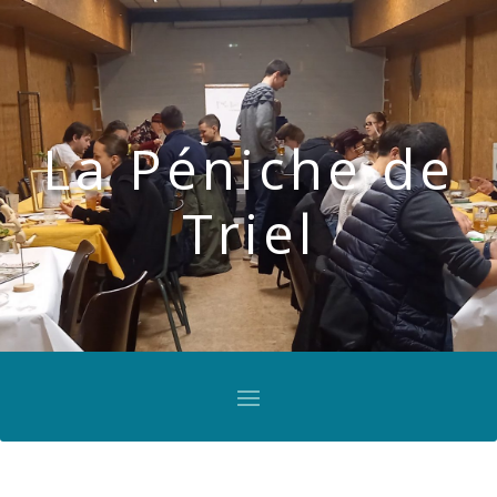
La Péniche de
Triel