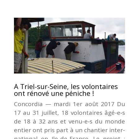
A Triel-sur-Seine, les volontaires
ont rénové une péniche !
Concor­dia — mar­di 1er août 2017 Du
17 au 31 juillet, 18 volon­taires âgé-e‑s
de 18 à 32 ans et venu-e‑s du monde
entier ont pris part à un chan­tier inter­
na­tio­nal en Ile-de-France. Le pro­jet :