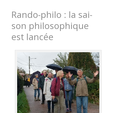
Ran­do-phi­lo : la sai­
son phi­lo­so­phique
est lancée