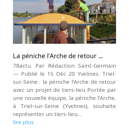
La péniche l’Arche de retour …
78actu. Par Rédac­tion Saint-Ger­main
— Publié le 15 Déc 20 Yve­lines. Triel-
sur-Seine : la péniche l’Arche de retour
avec un pro­jet de tiers-lieu Por­tée par
une nou­velle équipe, la péniche l’Arche,
à Triel-sur-Seine (Yve­lines), sou­haite
repré­sen­ter un tiers-lieu…
lire plus