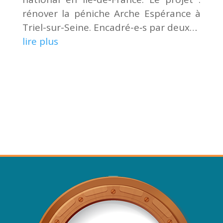
réno­ver la péniche Arche Espé­rance à
Triel-sur-Seine. Enca­dré-e‑s par deux…
lire plus