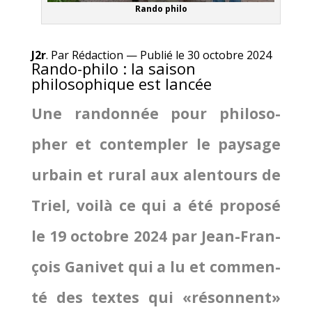
Ran­do philo
J2r
. Par Rédaction — Publié le 30 octobre 2024
Rando-philo : la saison
philosophique est lancée
Une ran­don­née pour phi­lo­so­
pher et contem­pler le pay­sage
urbain et rural aux alen­tours de
Triel, voi­là ce qui a été pro­po­sé
le 19 octobre 2024 par Jean-Fran­
çois Gani­vet qui a lu et com­men­
té des textes qui «résonnent»