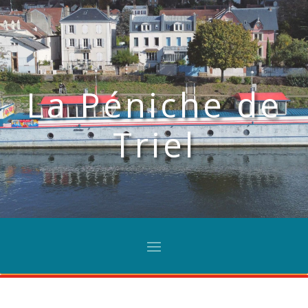
La Péniche de
Triel