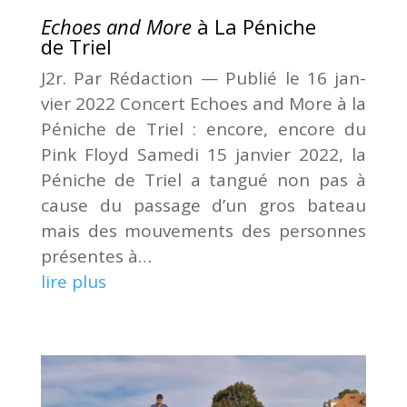
Echoes and More
à La Péniche
de Triel
J2r. Par Rédac­tion — Publié le 16 jan­
vier 2022 Concert Echoes and More à la
Péniche de Triel : encore, encore du
Pink Floyd Same­di 15 jan­vier 2022, la
Péniche de Triel a tan­gué non pas à
cause du pas­sage d’un gros bateau
mais des mou­ve­ments des per­sonnes
pré­sentes à…
lire plus