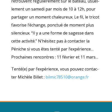
retrouvent régu­liè­re­ment sur le bateau, usuel­
le­ment un same­di par mois de 10 à 12h, pour
par­ta­ger un moment cha­leu­reux. Le fil, le tri­cot
favo­rise l’é­change, ponc­tué de moment plus
silen­cieux. “Il y a une forme de sagesse dans
cette acti­vi­té.” N’hé­si­tez pas à contac­ter la
Péniche si vous êtes ten­té par l’ex­pé­rience…
Pro­chaines ren­contres : 11 février et 11 mars…
Tenté(e) par l’ex­pé­rience, vous pou­vez contac­
ter Michèle Billet :
bilmic78510@orange.fr