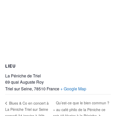
LIEU
La Péniche de Triel
69 quai Auguste Roy
Triel sur Seine
,
78510
France
+ Google Map
Qu’est-ce que le bien commun ?
Blues & Co en concert à
La Péniche Triel sur Seine
» au café philo de la Péniche ce
samedi 24 janvier à 20h
soir 19 février à la Péniche