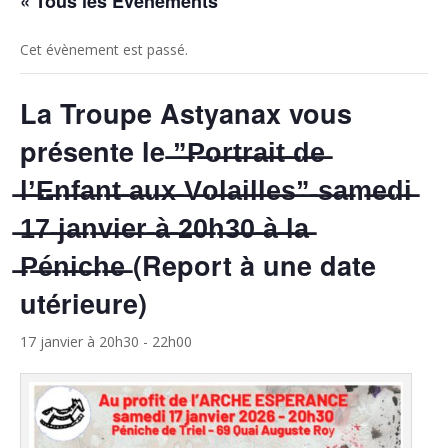
« Tous les Évènements
Cet évènement est passé.
La Troupe Astyanax ​vous
présente le ̶”̶P̶o̶r̶t̶r̶a̶i̶t̶ ̶d̶e̶
̶l̶’̶E̶n̶f̶a̶n̶t̶ ̶a̶u̶x̶ ̶V̶o̶l̶a̶i̶l̶l̶e̶s̶”̶ ̶s̶a̶m̶e̶d̶i̶
̶1̶7̶ ̶j̶a̶n̶v̶i̶e̶r̶ ̶à̶ ̶2̶0̶h̶3̶0̶ ̶à̶ ̶l̶a̶
̶P̶é̶n̶i̶c̶h̶e̶ (Report à une date
utérieure)
17 janvier à 20h30
-
22h00