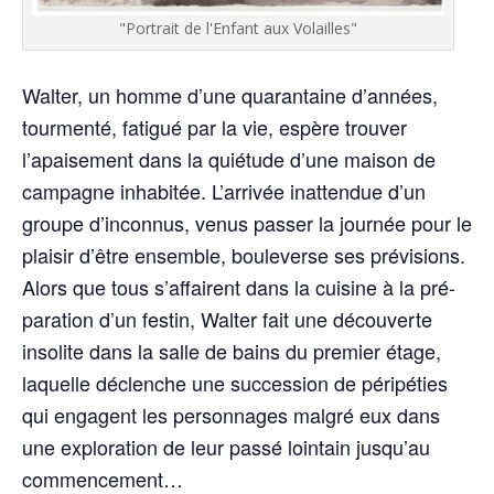
"Portrait de l'Enfant aux Volailles"
Wal­ter, un homme d’une qua­ran­taine d’années,
tour­men­té, fati­gué par la vie, espère trou­ver
l’apaisement dans la quié­tude d’une mai­son de
cam­pagne inha­bi­tée. L’arrivée inat­ten­due d’un
groupe d’inconnus, venus pas­ser la jour­née pour le
plai­sir d’être ensemble, bou­le­verse ses pré­vi­sions.
Alors que tous s’affairent dans la cui­sine à la pré­
pa­ra­tion d’un fes­tin, Wal­ter fait une décou­verte
inso­lite dans la salle de bains du pre­mier étage,
laquelle déclenche une suc­ces­sion de péri­pé­ties
qui engagent les per­son­nages mal­gré eux dans
une explo­ra­tion de leur pas­sé loin­tain jusqu’au
commencement…