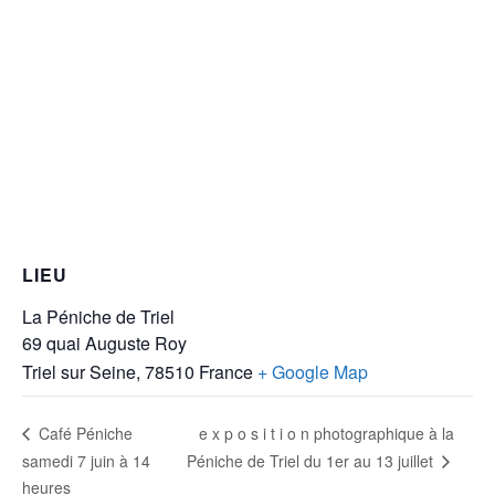
LIEU
La Péniche de Triel
69 quai Auguste Roy
Triel sur Seine
,
78510
France
+ Google Map
e x p o s i t i o n photographique à la
Café Péniche
samedi 7 juin à 14
Péniche de Triel du 1er au 13 juillet
heures