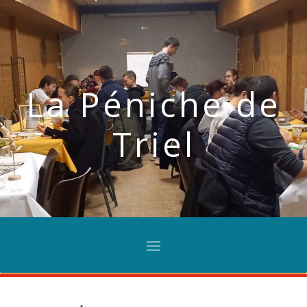
La Péniche de
Triel