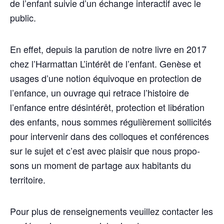
de l’enfant sui­vie d’un échange inter­ac­tif avec le
public.
En effet, depuis la paru­tion de notre livre en 2017
chez l’Harmattan L’intérêt de l’enfant. Genèse et
usages d’une notion équi­voque en pro­tec­tion de
l’enfance, un ouvrage qui retrace l’histoire de
l’enfance entre dés­in­té­rêt, pro­tec­tion et libé­ra­tion
des enfants, nous sommes régu­liè­re­ment sol­li­ci­tés
pour inter­ve­nir dans des col­loques et confé­rences
sur le sujet et c’est avec plai­sir que nous pro­po­
sons un moment de par­tage aux habi­tants du
territoire.
Pour plus de ren­sei­gne­ments veuillez contac­ter les