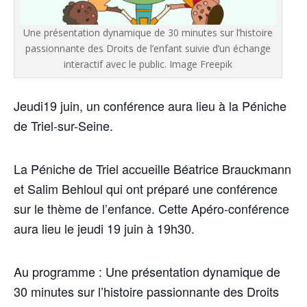
Une présentation dynamique de 30 minutes sur l’histoire
passionnante des Droits de l’enfant suivie d’un échange
interactif avec le public. Image Freepik
Jeudi19 juin, un confé­rence aura lieu à la Péniche
de Triel-sur-Seine.
La Péniche de Triel accueille Béa­trice Brau­ck­mann
et Salim Beh­loul qui ont pré­pa­ré une confé­rence
sur le thème de l’enfance. Cette Apé­ro-confé­rence
aura lieu le jeu­di 19 juin à 19h30.
Au pro­gramme : Une pré­sen­ta­tion dyna­mique de
30 minutes sur l’histoire pas­sion­nante des Droits