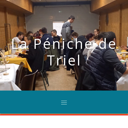
La Péniche de
Triel