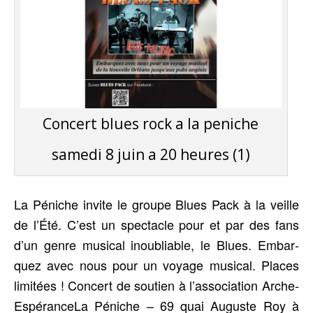
Concert blues rock a la peniche
samedi 8 juin a 20 heures (1)
La Péniche invite le groupe Blues Pack à la veille
de l’É­té. C’est un spec­tacle pour et par des fans
d’un genre musi­cal inou­bliable, le Blues. Embar­
quez avec nous pour un voyage musi­cal. Places
limi­tées ! Concert de sou­tien à l’as­so­cia­tion Arche-
Espé­ran­ce­La Péniche – 69 quai Auguste Roy à