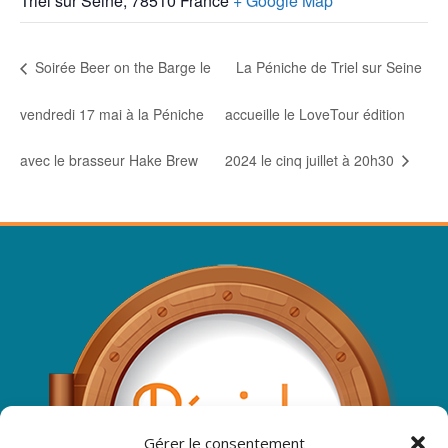
Triel sur Seine
,
78510
France
+ Google Map
Soirée Beer on the Barge le
La Péniche de Triel sur Seine
vendredi 17 mai à la Péniche
accueille le LoveTour édition
avec le brasseur Hake Brew
2024 le cinq juillet à 20h30
Gérer le consentement