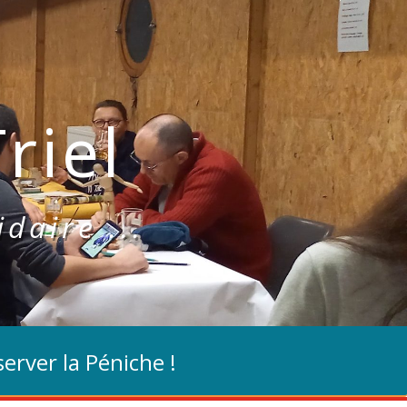
riel
idaire ...
erver la Péniche !