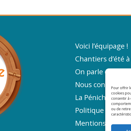
Voici l’équipage !
Chantiers d’été à
On parle de La P
Nous contacter
Pour offrir 
cookies pou
La Péniche sur f
consentir à
comportement
Politique de conf
ou de retire
caractéristi
Mentions légales
Ac