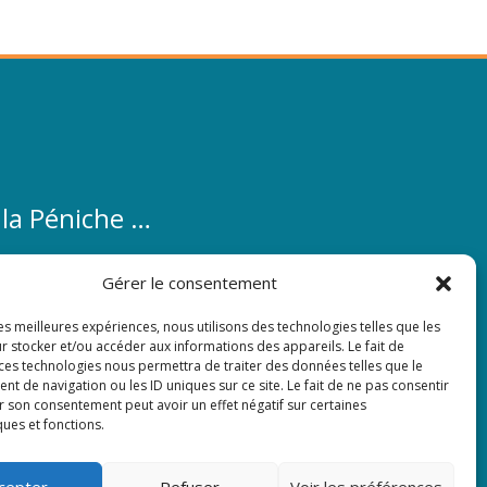
 la Péniche …
éniche …
Gérer le consentement
les meilleures expériences, nous utilisons des technologies telles que les
r stocker et/ou accéder aux informations des appareils. Le fait de
acebook
 ces technologies nous permettra de traiter des données telles que le
 de navigation ou les ID uniques sur ce site. Le fait de ne pas consentir
identialité
r son consentement peut avoir un effet négatif sur certaines
ques et fonctions.
cepter
Refuser
Voir les préférences