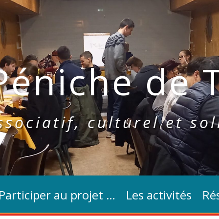
Péniche de T
sociatif, culturel et sol
Participer au projet …
Les activités
Rés