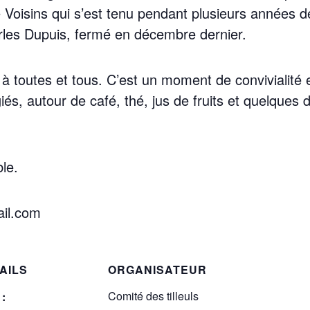
afé Voi­sins qui s’est tenu pen­dant plu­sieurs année
rles Dupuis, fer­mé en décembre dernier.
toutes et tous. C’est un moment de convi­via­li­té et 
giés, autour de café, thé, jus de fruits et quelques de
ble.
ail.com
AILS
ORGANISATEUR
Comité des tilleuls
 :