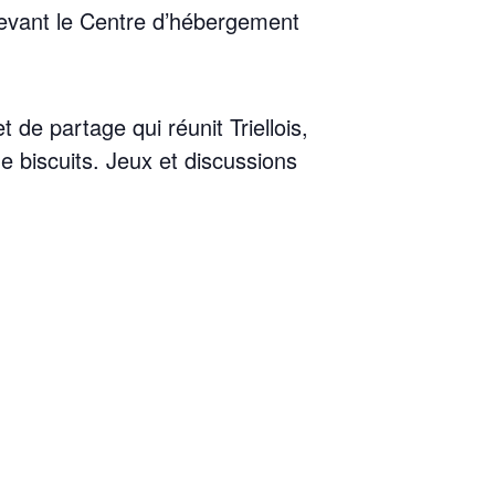
s devant le Centre d’hébergement
de par­tage qui réunit Triel­lois,
 bis­cuits. Jeux et dis­cus­sions