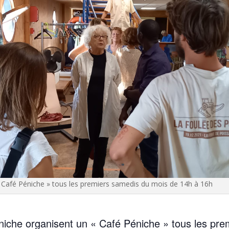
 Café Péniche » tous les premiers samedis du mois de 14h à 16h
Péniche orga­nisent un « Café Péniche » tous les pr