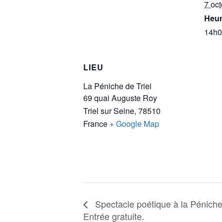
7 oc
Heur
14h0
LIEU
La Péniche de Triel
69 quai Auguste Roy
Triel sur Seine
,
78510
France
+ Google Map
Spectacle poétique à la Péniche
Entrée gratuite.