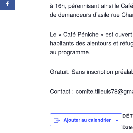
à 16h, péren­ni­sant ain­si le C
de deman­deurs d’asile rue Cha
Le « Café Péniche » est ouvert à 
habi­tants des alen­tours et réfu­
au programme.
Gra­tuit. Sans ins­crip­tion préala
Contact : comite.tilleuls78@gm
DÉT
Ajouter au calendrier
Date