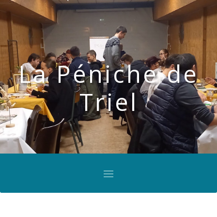
La Péniche de
Triel