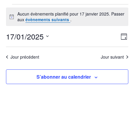
Évènements
Aucun évènements planifié pour 17 janvier 2025. Passer
for
Notice
aux
évènements suivants
.
17
janvier
Nav
Nav
17/01/2025
Jour
de
par
2025
vu
Sélectionnez
cons
Év
Jour précédent
Jour suivant
une
date.
S’abonner au calendrier