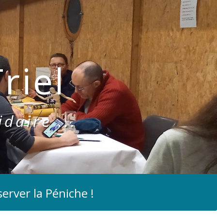
riel
idaire ...
erver la Péniche !