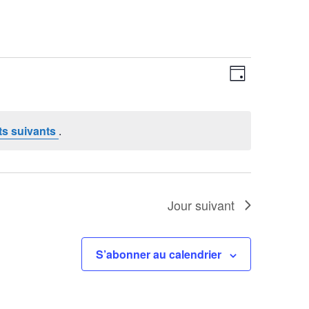
Navigatio
Navigatio
de
Jour
par
vues
consultati
Évènemen
s suivants
.
Jour suivant
S’abonner au calendrier