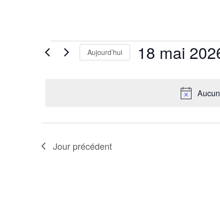
Évènements
18 mai 202
Aujourd’hui
for
Sélectionnez
18
mai
Aucun 
une
2026
date.
Jour précédent