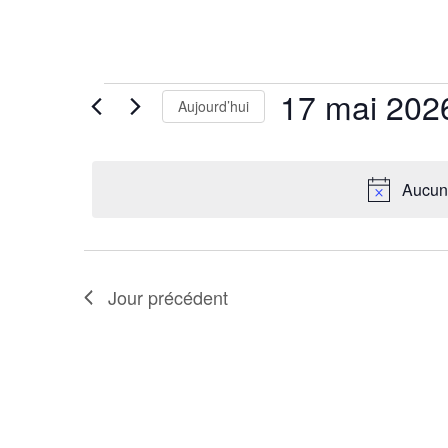
Évènements
17 mai 202
Aujourd’hui
for
Sélectionnez
17
mai
Aucun 
une
2026
date.
Jour précédent