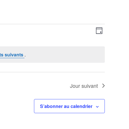
Navigatio
Navigatio
de
Jour
par
vues
consultati
Évènemen
s suivants
.
Jour suivant
S’abonner au calendrier