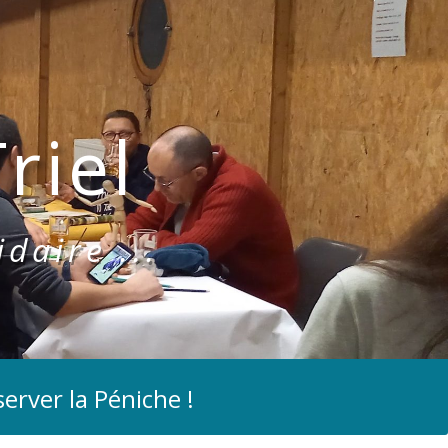
riel
idaire ...
erver la Péniche !