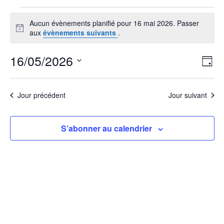
Évènements
Aucun évènements planifié pour 16 mai 2026. Passer
for
Notice
aux
évènements suivants
.
16
mai
Nav
Nav
16/05/2026
Jour
de
par
2026
vu
Sélectionnez
cons
Év
Jour précédent
Jour suivant
une
date.
S’abonner au calendrier