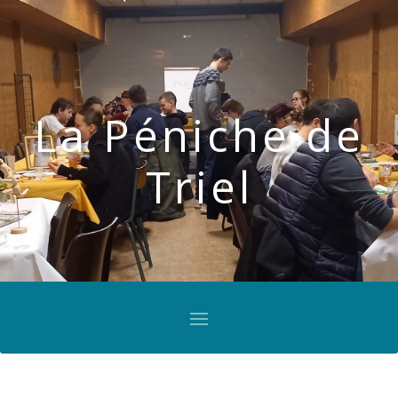
La Péniche de
Triel