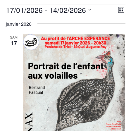
Évènements
Nav
Nav
17/01/2026
 - 
14/02/2026
List
de
par
vu
Sélectionnez
cons
janvier 2026
Év
une
SAM
17
date.