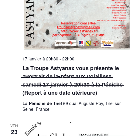
17 janvier à 20h30
-
22h00
La Troupe Astyanax ​vous présente le
̶”̶P̶o̶r̶t̶r̶a̶i̶t̶ ̶d̶e̶ ̶l̶’̶E̶n̶f̶a̶n̶t̶ ̶a̶u̶x̶ ̶V̶o̶l̶a̶i̶l̶l̶e̶s̶”̶
̶s̶a̶m̶e̶d̶i̶ ̶1̶7̶ ̶j̶a̶n̶v̶i̶e̶r̶ ̶à̶ ̶2̶0̶h̶3̶0̶ ̶à̶ ̶l̶a̶ ̶P̶é̶n̶i̶c̶h̶e̶
(Report à une date utérieure)
La Péniche de Triel
69 quai Auguste Roy, Triel sur
Seine, France
VEN
23